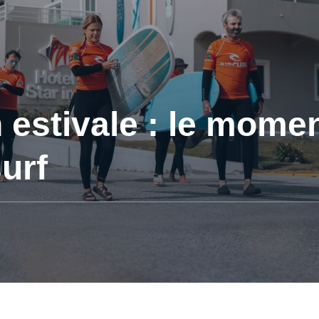
 estivale : le momen
urf