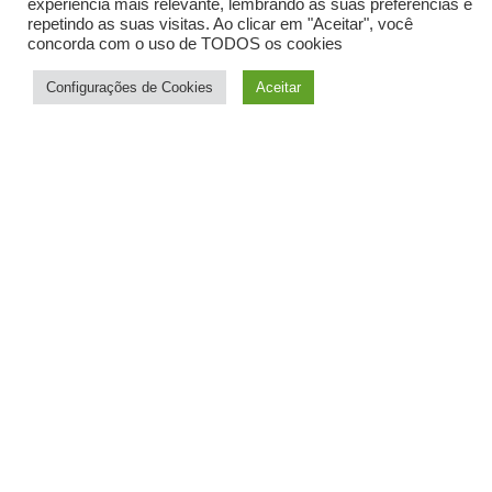
experiência mais relevante, lembrando as suas preferências e
repetindo as suas visitas. Ao clicar em "Aceitar", você
concorda com o uso de TODOS os cookies
Histoire
L’avantage de
Configurações de Cookies
Aceitar
notre emplacement
Enseignement de
qualité
Équipement
de surf
Excellent emplacement
Magasin (prochainement)
École de surf
Surf et Stay inn
Blog
Responsabilité sociale