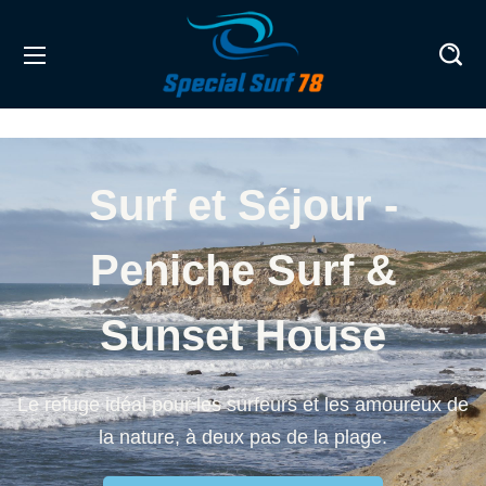
Surf et Séjour -
Peniche Surf &
Sunset House
Le refuge idéal pour les surfeurs et les amoureux de
la nature, à deux pas de la plage.