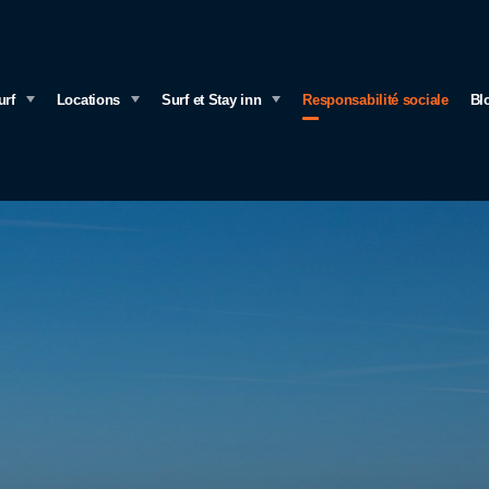
urf
Locations
Surf et Stay inn
Responsabilité sociale
Bl