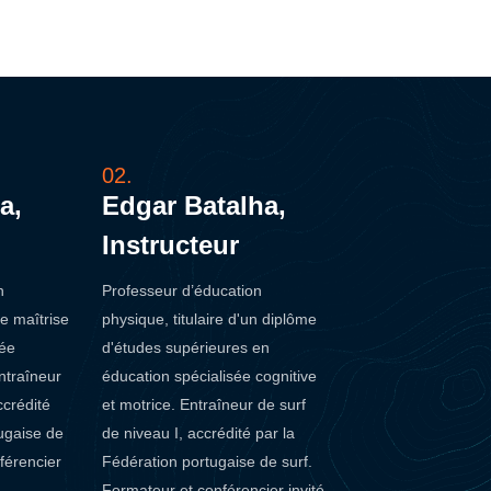
02.
a,
Edgar Batalha,
Instructeur
n
Professeur d’éducation
ne maîtrise
physique, titulaire d'un diplôme
sée
d'études supérieures en
Entraîneur
éducation spécialisée cognitive
ccrédité
et motrice. Entraîneur de surf
tugaise de
de niveau I, accrédité par la
férencier
Fédération portugaise de surf.
Formateur et conférencier invité