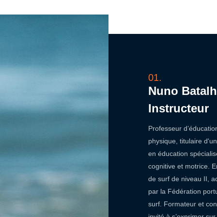
01.
Nuno Batalh
Instructeur
Professeur d’éducatio
physique, titulaire d'u
en éducation spéciali
cognitive et motrice. 
de surf de niveau II, a
par la Fédération por
surf. Formateur et con
invité à s’exprimer sur