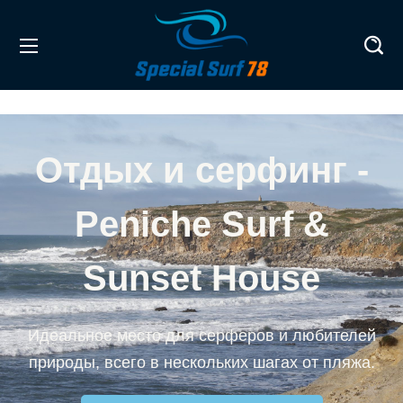
Отдых и серфинг -
Peniche Surf &
Sunset House
Идеальное место для серферов и любителей
природы, всего в нескольких шагах от пляжа.