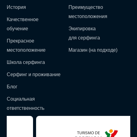
История
Преимущество
местоположения
Качественное
обучение
Экипировка
для серфинга
Прекрасное
местоположение
Магазин (на подходе)
Школа серфинга
Серфинг и проживание
Блог
Социальная
ответственность