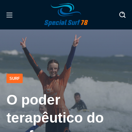
SURF
O poder
terapêutico do