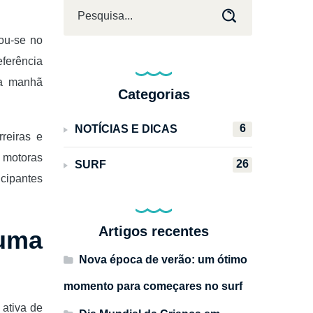
mou-se no
eferência
ma manhã
Categorias
6
NOTÍCIAS E DICAS
reiras e
 motoras
26
SURF
icipantes
Artigos recentes
 uma
Nova época de verão: um ótimo
momento para começares no surf
 ativa de