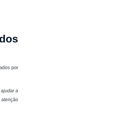
 dos
rados por
 ajudar a
e atenção