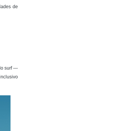
idades de
do surf —
inclusivo