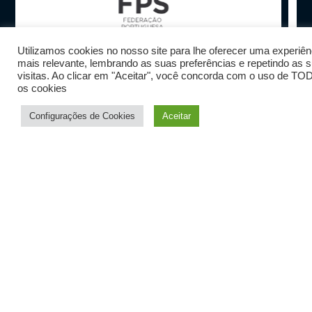
Utilizamos cookies no nosso site para lhe oferecer uma experiên
mais relevante, lembrando as suas preferências e repetindo as 
visitas. Ao clicar em "Aceitar", você concorda com o uso de T
Datenschutzrichtlinien
os cookies
Allgemeine Geschäftsbedingungen
Termos e condições – Reservas
Configurações de Cookies
Aceitar
Reklamationen
FAQs
Copyright © 2024 Special Surf 78 design by
Controlink
Alle Rechte vorbehalten.