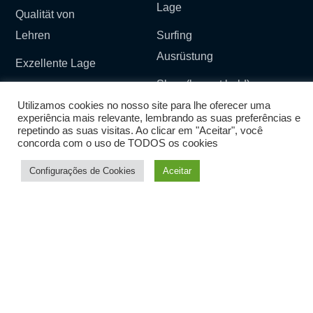
Lage
Qualität von
Lehren
Surfing
Ausrüstung
Exzellente Lage
Shop (kommt bald)
Surf Schule
Utilizamos cookies no nosso site para lhe oferecer uma
experiência mais relevante, lembrando as suas preferências e
Surf and Stay Gasthaus
repetindo as suas visitas. Ao clicar em "Aceitar", você
concorda com o uso de TODOS os cookies
Blog
Configurações de Cookies
Aceitar
Soziale Verantwortlichkeit