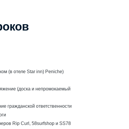
роков
ом (в отеле Star inn)
Peniche
)
ряжение (доска и непромокаемый
ие гражданской ответственности
оги
ров Rip Curl, 58surfshop и SS78