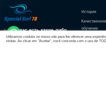
История
Качественно
обучение
У вас есть какие-либо
сомнения? Свяжитесь с
Utilizamos cookies no nosso site para lhe oferecer uma experiên
Прекрасное
visitas. Ao clicar em "Aceitar", você concorda com o uso de T
нами
местоположе
Адрес
Школа серфи
Отель Стар
Инн Пенише,
пляжный
проспект,
балеал, 2520-
206 Пенише
Turismo
Portugal