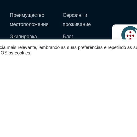
Преимущество
Серфинг и
местоположения
проживание
е
Экипировка
Блог
для серфинга
cia mais relevante, lembrando as suas preferências e repetindo as s
Социальная
ODOS os cookies
ние
Магазин (на подходе)
ответственность
нга