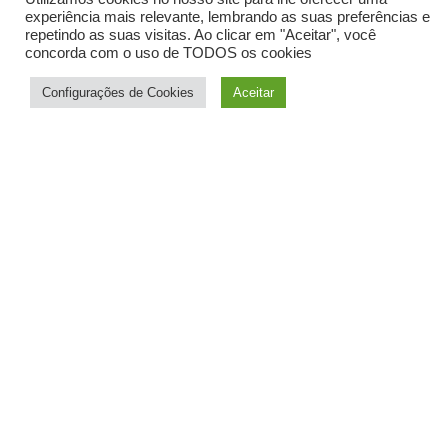
experiência mais relevante, lembrando as suas preferências e
repetindo as suas visitas. Ao clicar em "Aceitar", você
concorda com o uso de TODOS os cookies
История
Преимущество
Configurações de Cookies
Aceitar
местоположения
Качественное
обучение
Экипировка
для серфинга
Прекрасное
местоположение
Магазин (на подходе)
Школа серфинга
Серфинг и проживание
Блог
Социальная
ответственность