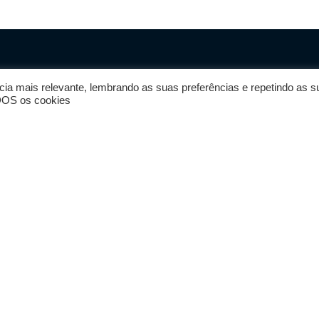
cia mais relevante, lembrando as suas preferências e repetindo as s
ODOS os cookies
Преимущество
Серфинг и
местоположения
проживание
е
Экипировка
Блог
для серфинга
Социальная
ние
Магазин (на подходе)
ответственность
нга