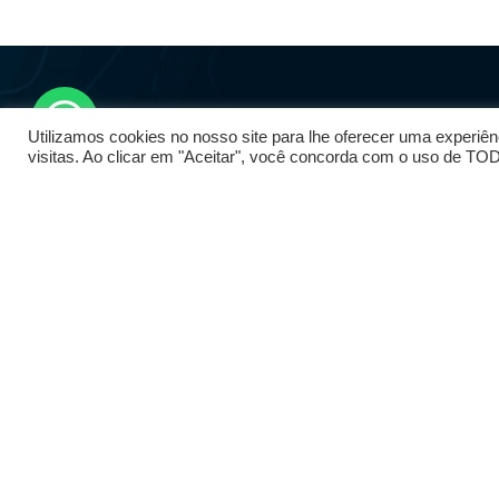
Utilizamos cookies no nosso site para lhe oferecer uma experiên
visitas. Ao clicar em "Aceitar", você concorda com o uso de T
История
Качественно
обучение
У вас есть какие-либо
сомнения? Свяжитесь с
Прекрасное
нами
местоположе
Адрес
Школа серфи
Отель Стар
Инн Пенише,
пляжный