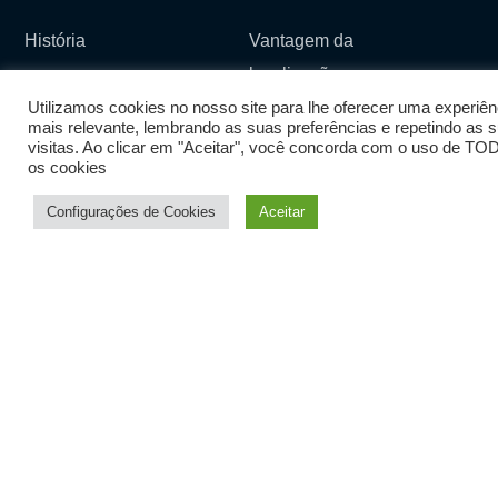
História
Vantagem da
localização
Qualidade de
Utilizamos cookies no nosso site para lhe oferecer uma experiên
ensino
Equipamentos
mais relevante, lembrando as suas preferências e repetindo as 
visitas. Ao clicar em "Aceitar", você concorda com o uso de T
de Surf
Localização de referência
os cookies
Shop ( Brevemente )
Escola de Surf
Configurações de Cookies
Aceitar
Surf and Stay inn
Blog
Responsabilidade Social